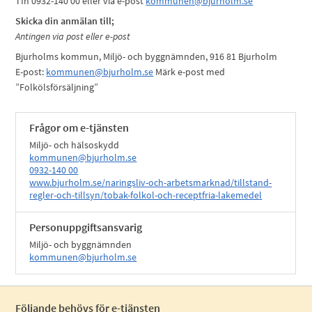
Tfn 0932-140 00 eller via e-post
kommunen@bjurholm.se
Skicka din anmälan till;
Antingen via post eller e-post
Bjurholms kommun, Miljö- och byggnämnden, 916 81 Bjurholm
E-post:
kommunen@bjurholm.se
Märk e-post med
”Folkölsförsäljning”
Frågor om e-tjänsten
Miljö- och hälsoskydd
kommunen@bjurholm.se
0932-140 00
www.bjurholm.se/naringsliv-och-arbetsmarknad/tillstand-
regler-och-tillsyn/tobak-folkol-och-receptfria-lakemedel
Personuppgiftsansvarig
Miljö- och byggnämnden
kommunen@bjurholm.se
Följande behövs för e-tjänsten