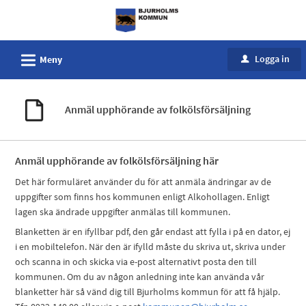
Välkommen
till
e-
L
Logga in
Meny
u
tjänster
-
Bjurholms
Anmäl upphörande av folkölsförsäljning
kommun
Anmäl upphörande av folkölsförsäljning här
Det här formuläret använder du för att anmäla ändringar av de
uppgifter som finns hos kommunen enligt Alkohollagen. Enligt
lagen ska ändrade uppgifter anmälas till kommunen.
Blanketten är en ifyllbar pdf, den går endast att fylla i på en dator, ej
i en mobiltelefon. När den är ifylld måste du skriva ut, skriva under
och scanna in och skicka via e-post alternativt posta den till
kommunen. Om du av någon anledning inte kan använda vår
blanketter här så vänd dig till Bjurholms kommun för att få hjälp.