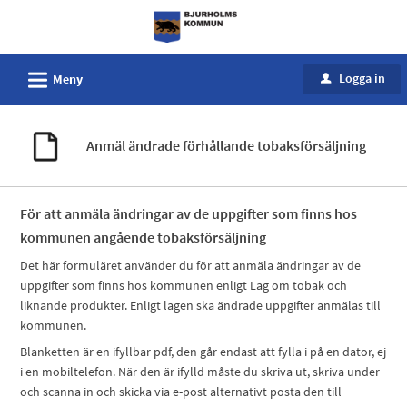
Välkommen
till
e-
L
Logga in
Meny
u
tjänster
-
Bjurholms
Anmäl ändrade förhållande tobaksförsäljning
kommun
För att anmäla ändringar av de uppgifter som finns hos
kommunen angående tobaksförsäljning
Det här formuläret använder du för att anmäla ändringar av de
uppgifter som finns hos kommunen enligt Lag om tobak och
liknande produkter. Enligt lagen ska ändrade uppgifter anmälas till
kommunen.
Blanketten är en ifyllbar pdf, den går endast att fylla i på en dator, ej
i en mobiltelefon. När den är ifylld måste du skriva ut, skriva under
och scanna in och skicka via e-post alternativt posta den till