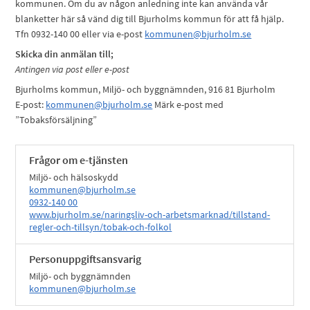
kommunen. Om du av någon anledning inte kan använda vår
blanketter här så vänd dig till Bjurholms kommun för att få hjälp.
Tfn 0932-140 00 eller via e-post
kommunen@bjurholm.se
Skicka din anmälan till;
Antingen via post eller e-post
Bjurholms kommun, Miljö- och byggnämnden, 916 81 Bjurholm
E-post:
kommunen@bjurholm.se
Märk e-post med
”Tobaksförsäljning”
Frågor om e-tjänsten
Miljö- och hälsoskydd
kommunen@bjurholm.se
0932-140 00
www.bjurholm.se/naringsliv-och-arbetsmarknad/tillstand-
regler-och-tillsyn/tobak-och-folkol
Personuppgiftsansvarig
Miljö- och byggnämnden
kommunen@bjurholm.se