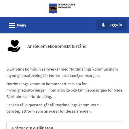
Välkommen
till
e-
L
Logga in
Meny
u
tjänster
-
Bjurholms
Ansök om ekonomiskt bistånd
kommun
Bjurholms kommun samverkar med Nordmalings kommun inom
myndighetsutövning för individ- och familjeomsorgen.
Nordmalings kommun kommer att ansvara för
myndighetsutövningen inom individ- och familjeomsorgen för både
Bjurholm och Nordmaling.
Länken till e-tjänsten går till Nordmalings kommuns e-
tjänsteplattform som ansvarar för dessa ärenden.
Frågor om e-tjänsten