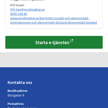
IFO Vuxen
IFO-Vux@nordmaling.se
0930-140 40
www.nordmaling.se/bjurholm/socialt-och-ekonomiskt-
stod/ekonomi-och-ekonomiskt-bistand/ekonomiskt-bistand
Starta e-tjänsten
Kontakta oss
Besöksadress
Storgatan 9
Postadress