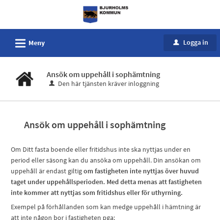
Välkommen
till
e-
L
Logga in
Meny
u
tjänster
-
Bjurholms
Ansök om uppehåll i sophämtning
Den här tjänsten kräver inloggning
kommun
Ansök om uppehåll i sophämtning
Om Ditt fasta boende eller fritidshus inte ska nyttjas under en
period eller säsong kan du ansöka om uppehåll. Din ansökan om
uppehåll är endast giltig
om fastigheten inte nyttjas över huvud
taget under uppehållsperioden. Med detta menas att fastigheten
inte kommer att nyttjas som fritidshus eller för uthyrning.
Exempel på förhållanden som kan medge uppehåll i hämtning är
att inte någon bor i fastigheten pga: