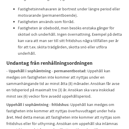
Fastighetsinnehavaren är bortrest under längre period eller
motsvarande (permanentboende).
Fastigheten används som förråd.
Fastigheten är obebodd, men besöks enstaka gånger för
skötsel och underhåll. Ingen övernattning. Exempel på detta
kan vara att man ser till sitt fritidshus några tillfällen per år
för att t.ex. sköta trädgården, skotta snö eller utföra
underhåll.
Undantag från renhållningsordningen
- Uppehåll i sophämtning - permanentbostad:
Uppehåll kan
medges om fastigheten inte kommer att nyttjas under en
sammanhängande tid av minst åtta (8) månader. Ansökan får avse
en tidsperiod på maximalt tre (3) år. Ansökan ska vara inskickad
minst sex (6) veckor före avsedd uppehållsperiod.
Uppehåll i sophämtning - fritidshus:
Uppehåll kan medges om
fastigheten inte kommer att nyttjas överhuvudtaget under hela
året. Med detta menas att fastigheten inte kommer att nyttjas som
fritidshus eller för uthyrning. Ansökan om uppehåll ska inlämnas