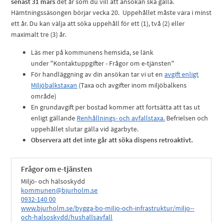
senast 31 mars
det år som du vill att ansökan ska gälla.
Hämtningssäsongen börjar vecka 20. Uppehållet måste vara i minst
ett år. Du kan välja att söka uppehåll för ett (1), två (2) eller
maximalt tre (3) år.
Läs mer på kommunens hemsida, se länk
under
"Kontaktuppgifter - Frågor om e-tjänsten"
För handläggning av din ansökan tar vi ut en
avgift enligt
Miljöbalkstaxan
(Taxa och avgifter inom miljöbalkens
område)
En grundavgift per bostad kommer att fortsätta att tas ut
enligt gällande
Renhållnings- och avfallstaxa.
Befrielsen och
uppehållet slutar gälla vid ägarbyte.
Observera att det inte går att söka dispens retroaktivt.
Frågor om e-tjänsten
Miljö- och hälsoskydd
kommunen@bjurholm.se
0932-140 00
www.bjurholm.se/bygga-bo-miljo-och-infrastruktur/miljo--
och-halsoskydd/hushallsavfall